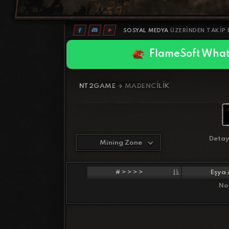
SOSYAL MEDYA
ÜZERINDEN TAKIP E
FlameSoft What
NT2GAME
🡲 MADENCILIK
Detay
Mining Zone
# > > > >
Eşya 
No 