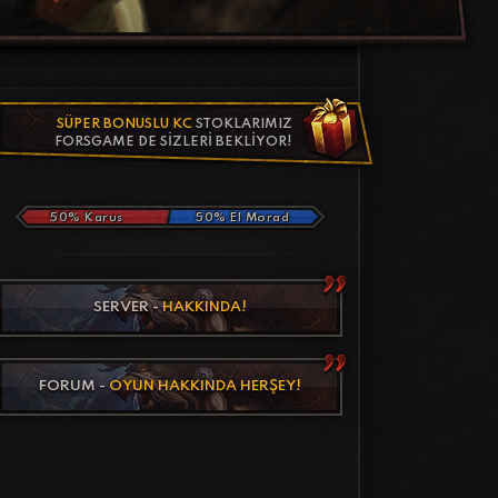
SÜPER BONUSLU KC
STOKLARIMIZ
FORSGAME DE SIZLERI BEKLIYOR!
50% Karus
50% El Morad
SERVER -
HAKKINDA!
FORUM -
OYUN HAKKINDA HERŞEY!