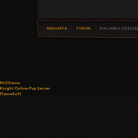
ANASAYFA
FORUM
KULLANICI SÖZLEŞ
Nt2Game
Knight Online Pvp Server
FlameSoft