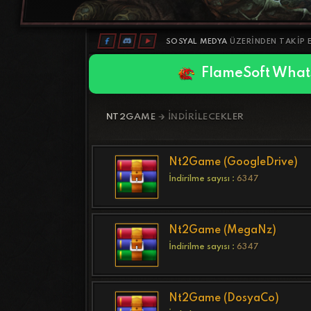
SOSYAL MEDYA
ÜZERINDEN TAKIP E
FlameSoft What
NT2GAME
🡲 İNDIRILECEKLER
Nt2Game (GoogleDrive)
İndirilme sayısı :
6347
Nt2Game (MegaNz)
İndirilme sayısı :
6347
Nt2Game (DosyaCo)